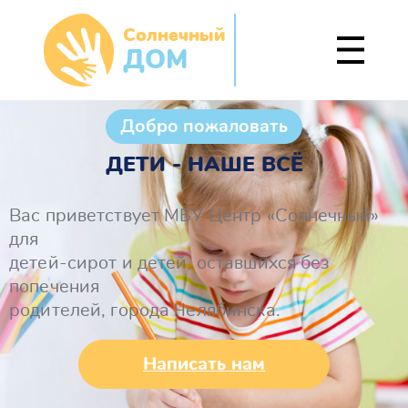
Солнечный
ДОМ
Добро пожаловать
ДЕТИ - НАШЕ ВСЁ
Вас приветствует МБУ Центр «Солнечный»
для
детей-сирот и детей, оставшихся без
попечения
родителей, города Челябинска.
Написать нам