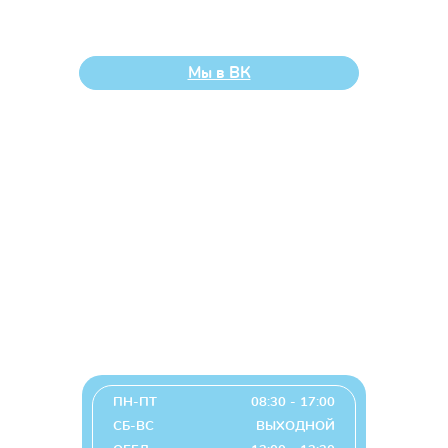
Челябинска «Центр помощи детям, оставшимся без
попечения родителей, «Солнечный»
Мы в ВК
Наши контакты
Челябинск, Россия, 454014, ул. Солнечная,
14 В
+7 (351) 793-33-87
+7 (351) 741-27-09 (факс)
detdom14@list.ru
График работы
ПН-ПТ
08:30 - 17:00
СБ-ВС
ВЫХОДНОЙ