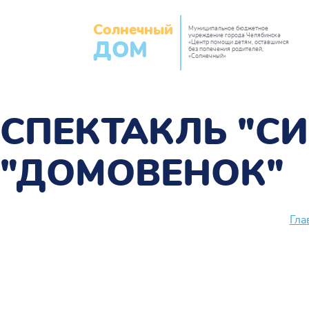
Солнечный
Муниципальное бюджетное
учреждение города Челябинска
«Центр помощи детям, оставшимся
ДОМ
без попечения родителей,
«Солнечный»
СПЕКТАКЛЬ "С
"ДОМОВЕНОК"
Гла