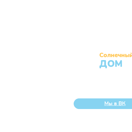
Солнечны
ДОМ
Муниципальное бюджетное учрежд
Челябинска «Центр помощи детям,
без попечения родителей, «Солнеч
Мы в ВК