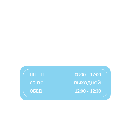
График работы
.
ПН-ПТ
08:30 - 17:00
СБ-ВС
ВЫХОДНОЙ
ОБЕД
12:00 - 12:30
График приема директором по личным вопросам
2, 4 понедельник месяца с 14:00 до 17:00