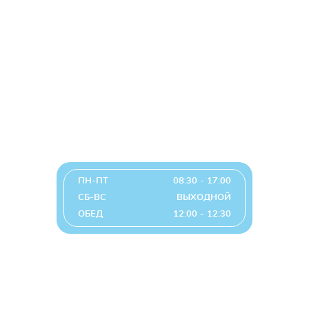
Челябинск, Россия, 454014, ул. Солнечная,
14 В
+7 (351) 793-33-87
+7 (351) 741-27-09 (факс)
detdom14@list.ru
График работы
ПН-ПТ
08:30 - 17:00
СБ-ВС
ВЫХОДНОЙ
ОБЕД
12:00 - 12:30