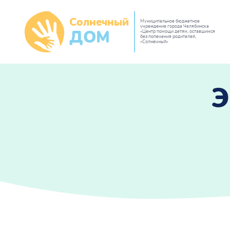
Солнечный
Муниципальное бюджетное
учреждение города Челябинска
«Центр помощи детям, оставшимся
ДОМ
без попечения родителей,
«Солнечный»
Э