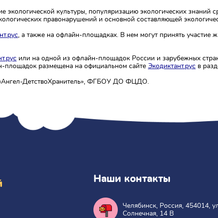
ие экологической культуры, популяризацию экологических знаний с
экологических правонарушений и основной составляющей экологичес
нт.рус
, а также на офлайн-площадках. В нем могут принять участие 
т.рус
или на одной из офлайн-площадок России и зарубежных стран.
йн-площадок размещена на официальном сайте
Экодиктант.рус
в разд
 «Ангел-ДетствоХранитель», ФГБОУ ДО ФЦДО.
Наши контакты
й
Челябинск, Россия, 454014, ул
Солнечная, 14 В