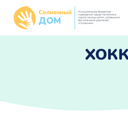
Солнечный
Муниципальное бюджетное
учреждение города Челябинска
«Центр помощи детям, оставшимся
ДОМ
без попечения родителей,
«Солнечный»
ХОКК