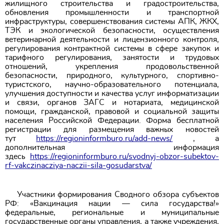
жилищного строительства и градостроительства,
обновления промышленности и транспортной
инфраструктуры, совершенствования системы АПК, ЖКХ,
ТЭК и экологической безопасности, осуществления
ветеринарной деятельности и лицензионного контроля,
регулирования контрактной системы в сфере закупок и
тарифного регулирования, занятости и трудовых
отношений, укрепления продовольственной
безопасности, природного, культурного, спортивно-
туристского, научно-образовательного потенциала,
улучшения доступности и качества услуг информатизации
и связи, органов ЗАГС и нотариата, медицинской
помощи, гражданской, правовой и социальной защиты
населения Российской Федерации. Форма бесплатной
регистрации для размещения важных новостей
тут
https://regioninformburo.ru/add-news/
, а
дополнительная информация
здесь
https://regioninformburo.ru/svodnyj-obzor-subektov-
rf-vakczinacziya-naczii-sila-gosudarstva/
​​​​​​​
Участники формирования Сводного обзора субъектов
РФ: «Вакцинация нации — сила государства!»
федеральные, региональные и муниципальные
государственные органы управления, а также учреждения,