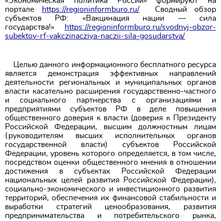
«Экономическая политика России» формируют на
портале
https://regioninformburo.ru/
Сводный обзор
субъектов РФ: «Вакцинация нации — сила
государства!»
https://regioninformburo.ru/svodnyj-obzor-
subektov-rf-vakczinacziya-naczii-sila-gosudarstva/
​​​​​​​
Целью данного информационного бесплатного ресурса
является демонстрация эффективных направлений
деятельности региональных и муниципальных органов
власти касательно расширения государственно-частного
и социального партнерства с организациями и
предприятиями субъектов РФ в деле повышения
общественного доверия к власти (доверия к Президенту
Российской Федерации, высшим должностным лицам
(руководителям высших исполнительных органов
государственной власти) субъектов Российской
Федерации, уровень которого определяется, в том числе,
посредством оценки общественного мнения в отношении
достижения в субъектах Российской Федерации
национальных целей развития Российской Федерации),
социально-экономического и инвестиционного развития
территорий, обеспечения их финансовой стабильности и
выработки стратегий ценообразования, развития
предпринимательства и потребительского рынка,