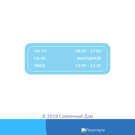
+7 (351) 793-33-87
+7 (351) 741-27-09 (факс)
detdom14@list.ru
График работы
ПН-ПТ
08:30 - 17:00
СБ-ВС
ВЫХОДНОЙ
ОБЕД
12:00 - 12:30
© 2019 Солнечный Дом