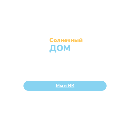
Солнечный
ДОМ
Муниципальное бюджетное учреждение города
Челябинска «Центр помощи детям, оставшимся без
попечения родителей, «Солнечный»
Мы в ВК
Наши контакты
Челябинск, Россия, 454014, ул. Солнечная,
14 В