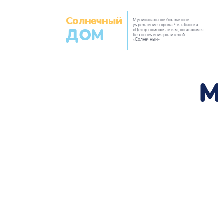
Солнечный
Муниципальное бюджетное
учреждение города Челябинска
«Центр помощи детям, оставшимся
ДОМ
без попечения родителей,
«Солнечный»
М