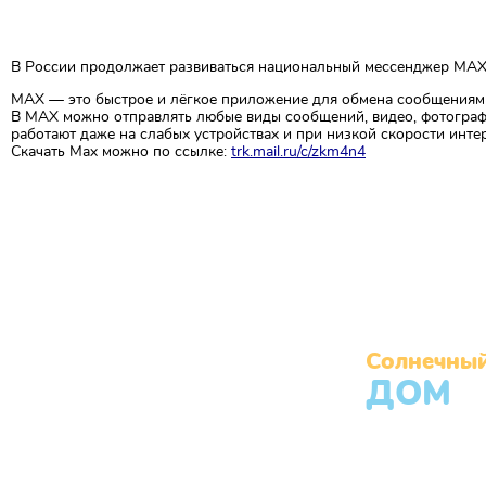
В России продолжает развиваться национальный мессенджер MAX
MAX — это быстрое и лёгкое приложение для обмена сообщениями
В MAX можно отправлять любые виды сообщений, видео, фотограф
работают даже на слабых устройствах и при низкой скорости интер
Скачать Max можно по ссылке:
trk.mail.ru/c/zkm4n4
Солнечны
ДОМ
Муниципальное бюджетное учрежд
Челябинска «Центр помощи детям,