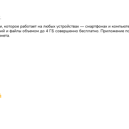
.
, которое работает на любых устройствах — смартфонах и компьюте
ий и файлы объемом до 4 ГБ совершенно бесплатно. Приложение по
нета.
Наши контакты
й
Челябинск, Россия, 454014, ул
Солнечная, 14 В
ение города
 оставшимся
+7 (351) 793-33-87