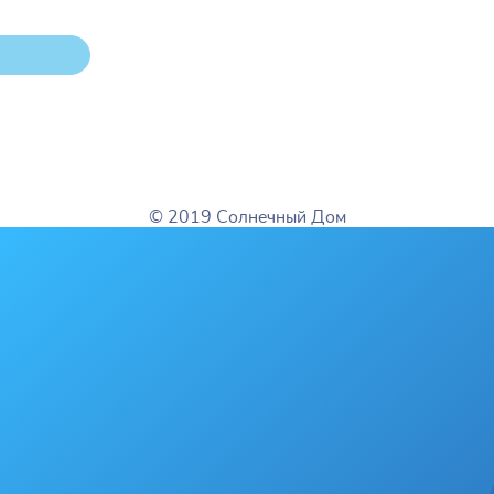
+7 (351) 741-27-09 (факс)
ный»
detdom14@list.ru
© 2019 Солнечный Дом