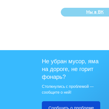
без попечения родителей, «Солнеч
Мы в ВК
Не убран мусор, яма
на дороге, не горит
фонарь?
Столкнулись с проблемой —
сообщите о ней!
Сообщить о проблеме