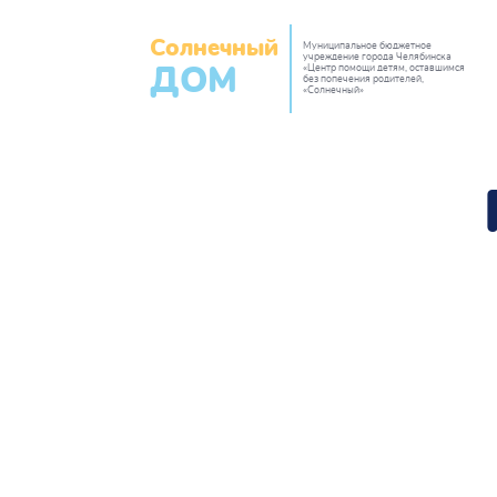
Солнечный
Муниципальное бюджетное
учреждение города Челябинска
«Центр помощи детям, оставшимся
ДОМ
без попечения родителей,
«Солнечный»