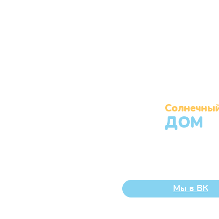
Солнечны
ДОМ
Муниципальное бюджетное учрежд
Челябинска «Центр помощи детям,
без попечения родителей, «Солнеч
Мы в ВК