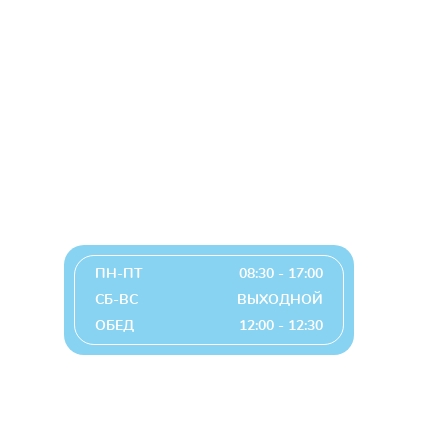
График работы
.
ПН-ПТ
08:30 - 17:00
СБ-ВС
ВЫХОДНОЙ
ОБЕД
12:00 - 12:30
График приема директором по личным вопросам
2, 4 понедельник месяца с 14:00 до 17:00