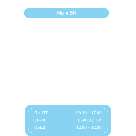
попечения родителей, «Солнечный»
Мы в ВК
Наши контакты
Челябинск, Россия, 454014, ул. Солнечная,
14 В
+7 (351) 793-33-87
+7 (351) 741-27-09 (факс)
detdom14@list.ru
График работы
ПН-ПТ
08:30 - 17:00
СБ-ВС
ВЫХОДНОЙ
ОБЕД
12:00 - 12:30