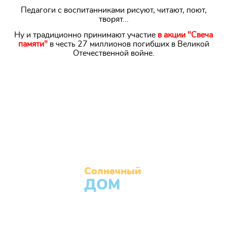
Педагоги с воспитанниками рисуют, читают, поют,
творят...
Ну и традиционно принимают участие
в акции "Свеча
памяти"
в честь 27 миллионов погибших в Великой
Отечественной войне.
Солнечный
ДОМ
Муниципальное бюджетное учреждение города
Челябинска «Центр помощи детям, оставшимся без